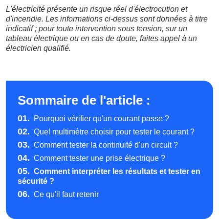
L'électricité présente un risque réel d'électrocution et
d'incendie. Les informations ci-dessus sont données à titre
indicatif ; pour toute intervention sous tension, sur un
tableau électrique ou en cas de doute, faites appel à un
électricien qualifié.
Sommaire de l'article :
01.
Pourquoi vérifier qu'un courant passe ?
02.
Quel multimètre choisir pour tester le courant ?
03.
Comment tester la continuité d'un circuit ?
04.
Comment tester une prise électrique ?
05.
Comment interpréter les résultats et tester en
sécurité ?
06.
Ce qu'il faut retenir