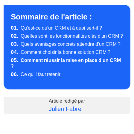
Sommaire de l'article :
01.
Qu'est-ce qu'un CRM et à quoi sert-il ?
02.
Quelles sont les fonctionnalités clés d'un CRM ?
03.
Quels avantages concrets attendre d'un CRM ?
04.
Comment choisir la bonne solution CRM ?
05.
Comment réussir la mise en place d'un CRM
?
06.
Ce qu'il faut retenir
Article rédigé par
Julien Fabre