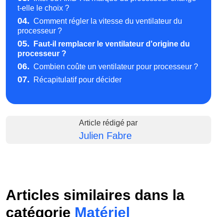
t-elle le choix ?
04.
Comment régler la vitesse du ventilateur du
processeur ?
05.
Faut-il remplacer le ventilateur d'origine du
processeur ?
06.
Combien coûte un ventilateur pour processeur ?
07.
Récapitulatif pour décider
Article rédigé par
Julien Fabre
Articles similaires dans la
catégorie
Matériel