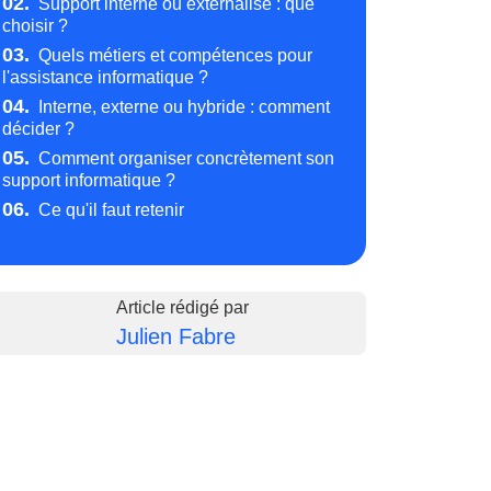
02.
Support interne ou externalisé : que
choisir ?
03.
Quels métiers et compétences pour
l'assistance informatique ?
04.
Interne, externe ou hybride : comment
décider ?
05.
Comment organiser concrètement son
support informatique ?
06.
Ce qu'il faut retenir
Article rédigé par
Julien Fabre