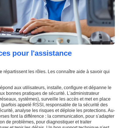
es pour l'assistance
e répartissent les rôles. Les connaître aide à savoir qui
répond aux utilisateurs, installe, configure et dépanne le
aux bonnes pratiques de sécurité. L'administrateur
 réseaux, systèmes), surveille les accès et met en place
(parfois appelé RSSI, responsable de la sécurité des
écurité, analyse les risques et déploie les protections. Au-
rses font la différence : la communication, pour s'adapter
ion de problèmes, pour diagnostiquer et traiter
cturer et tenir les délais. Un bon support technique n'est