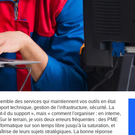
semble des services qui maintiennent vos outils en état
ort technique, gestion de l'infrastructure, sécurité. La
ut-il du support », mais « comment l'organiser : en interne,
Sur le terrain, je vois deux erreurs fréquentes : des PME
informatique sur son temps libre jusqu'à la saturation, et
aîtrise de leurs sujets stratégiques. La bonne réponse