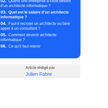
02.
Quand une entreprise a-t-elle besoin
d'un architecte informatique ?
03.
Quel est le salaire d'un architecte
informatique ?
04.
Faut-il recruter un architecte ou faire
appel à un consultant ?
05.
Comment devenir architecte
informatique ?
06.
Ce qu'il faut retenir
Article rédigé par
Julien Fabre