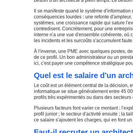
besoin d'un architecte à plein temps. Le besoi
Il se manifeste quand le système d'information
conséquences lourdes : une refonte d'ampleur, u
systèmes, une croissance rapide qui sature l'ex
contredisent. Concrètement, pour une entrepris
interne n'a une vue d'ensemble cohérente, où 
les incidents et les surcoûts s'accumulent faute
À l'inverse, une PME avec quelques postes, des
de ce profil. Un bon administrateur ou un prest
ici, c'est payer une compétence stratégique po
Quel est le salaire d'un arc
Le coût est un élément central de la décision, et
informatique se situe généralement entre 45 00
profils très expérimentés ou dans des secteurs
Plusieurs facteurs font varier ce montant : l'ex
profil junior ; le secteur d'activité ensuite ; la 
ce salaire s'ajoutent les charges, qui en font u
Faut-il recruter un architec