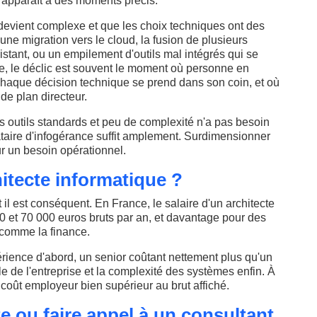
n apparaît à des moments précis.
 devient complexe et que les choix techniques ont des
ne migration vers le cloud, la fusion de plusieurs
istant, ou un empilement d'outils mal intégrés qui se
e, le déclic est souvent le moment où personne en
chaque décision technique se prend dans son coin, et où
 de plan directeur.
 outils standards et peu de complexité n'a pas besoin
ataire d'infogérance suffit amplement. Surdimensionner
ur un besoin opérationnel.
hitecte informatique ?
 il est conséquent. En France, le salaire d'un architecte
0 et 70 000 euros bruts par an, et davantage pour des
 comme la finance.
périence d'abord, un senior coûtant nettement plus qu'un
taille de l'entreprise et la complexité des systèmes enfin. À
n coût employeur bien supérieur au brut affiché.
te ou faire appel à un consultant