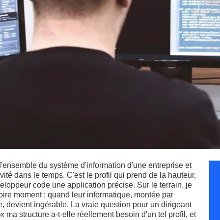
 d'ensemble du système d'information d'une entreprise et
vité dans le temps. C'est le profil qui prend de la hauteur,
veloppeur code une application précise. Sur le terrain, je
pire moment : quand leur informatique, montée par
 devient ingérable. La vraie question pour un dirigeant
s « ma structure a-t-elle réellement besoin d'un tel profil, et