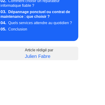
02.
Comment choisir un réparateur
informatique fiable ?
03.
Dépannage ponctuel ou contrat de
maintenance : que choisir ?
04.
Quels services attendre au quotidien ?
05.
Conclusion
Article rédigé par
Julien Fabre