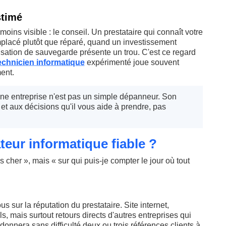
stimé
a moins visible : le conseil. Un prestataire qui connaît votre
mplacé plutôt que réparé, quand un investissement
isation de sauvegarde présente un trou. C'est ce regard
echnicien informatique
expérimenté joue souvent
ent.
une entreprise n'est pas un simple dépanneur. Son
 et aux décisions qu'il vous aide à prendre, pas
eur informatique fiable ?
s cher », mais « sur qui puis-je compter le jour où tout
s sur la réputation du prestataire. Site internet,
ls, mais surtout retours directs d'autres entreprises qui
 donnera sans difficulté deux ou trois références clients à