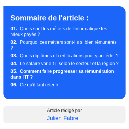
Sommaire de l'article :
01.
Quels sont les métiers de l'informatique les
mieux payés ?
02.
Pourquoi ces métiers sont-ils si bien rémunérés
?
03.
Quels diplômes et certifications pour y accéder ?
04.
Le salaire varie-t-il selon le secteur et la région ?
05.
Comment faire progresser sa rémunération
dans l'IT ?
06.
Ce qu'il faut retenir
Article rédigé par
Julien Fabre