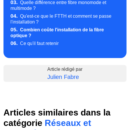
03.
Quelle différence entre fibre monomode et
multimode ?
04.
Qu'est-ce que le FTTH et comment se passe
l'installation ?
05.
Combien coûte l'installation de la fibre
optique ?
06.
Ce qu'il faut retenir
Article rédigé par
Julien Fabre
Articles similaires dans la
catégorie
Réseaux et