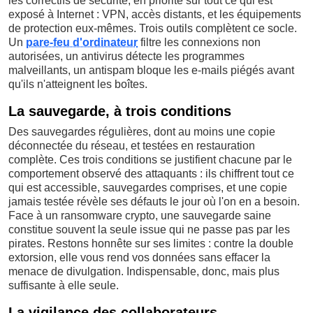
les correctifs de sécurité, en priorité sur tout ce qui est
exposé à Internet : VPN, accès distants, et les équipements
de protection eux-mêmes. Trois outils complètent ce socle.
Un
pare-feu d'ordinateur
filtre les connexions non
autorisées, un antivirus détecte les programmes
malveillants, un antispam bloque les e-mails piégés avant
qu'ils n'atteignent les boîtes.
La sauvegarde, à trois conditions
Des sauvegardes régulières, dont au moins une copie
déconnectée du réseau, et testées en restauration
complète. Ces trois conditions se justifient chacune par le
comportement observé des attaquants : ils chiffrent tout ce
qui est accessible, sauvegardes comprises, et une copie
jamais testée révèle ses défauts le jour où l'on en a besoin.
Face à un ransomware crypto, une sauvegarde saine
constitue souvent la seule issue qui ne passe pas par les
pirates. Restons honnête sur ses limites : contre la double
extorsion, elle vous rend vos données sans effacer la
menace de divulgation. Indispensable, donc, mais plus
suffisante à elle seule.
La vigilance des collaborateurs