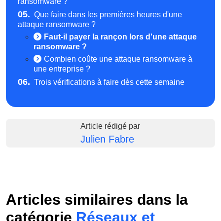
ransomware ?
05.
Que faire dans les premières heures d'une
attaque ransomware ?
Faut-il payer la rançon lors d'une attaque
ransomware ?
Combien coûte une attaque ransomware à
une entreprise ?
06.
Trois vérifications à faire dès cette semaine
Article rédigé par
Julien Fabre
Articles similaires dans la
catégorie
Réseaux et