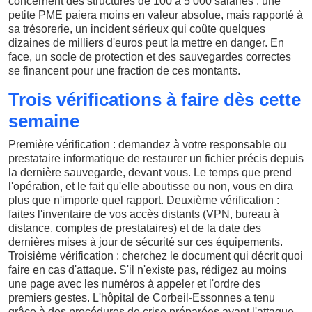
concernent des structures de 100 à 5 000 salariés : une
petite PME paiera moins en valeur absolue, mais rapporté à
sa trésorerie, un incident sérieux qui coûte quelques
dizaines de milliers d'euros peut la mettre en danger. En
face, un socle de protection et des sauvegardes correctes
se financent pour une fraction de ces montants.
Trois vérifications à faire dès cette
semaine
Première vérification : demandez à votre responsable ou
prestataire informatique de restaurer un fichier précis depuis
la dernière sauvegarde, devant vous. Le temps que prend
l'opération, et le fait qu'elle aboutisse ou non, vous en dira
plus que n'importe quel rapport. Deuxième vérification :
faites l'inventaire de vos accès distants (VPN, bureau à
distance, comptes de prestataires) et de la date des
dernières mises à jour de sécurité sur ces équipements.
Troisième vérification : cherchez le document qui décrit quoi
faire en cas d'attaque. S'il n'existe pas, rédigez au moins
une page avec les numéros à appeler et l'ordre des
premiers gestes. L'hôpital de Corbeil-Essonnes a tenu
grâce à des procédures de crise préparées avant l'attaque.