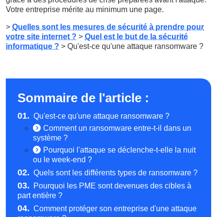
Votre entreprise mérite au minimum une page.
>
Quelles sont les mesures de sécurité à prendre pour
votre site internet ?
>
Quel est le but de la sécurité
informatique ?
> Qu'est-ce qu'une attaque ransomware ?
Sommaire de l'article :
01.
Qu'est-ce qu'une attaque ransomware ?
Comment un ransomware entre-t-il dans un
système ?
Pourquoi l'attaque se déclenche-t-elle la nuit
ou le week-end ?
02.
Quels sont les différents types de ransomware ?
03.
Pourquoi les PME sont devenues des cibles à
part entière ?
04.
Comment protéger son entreprise d'une attaque