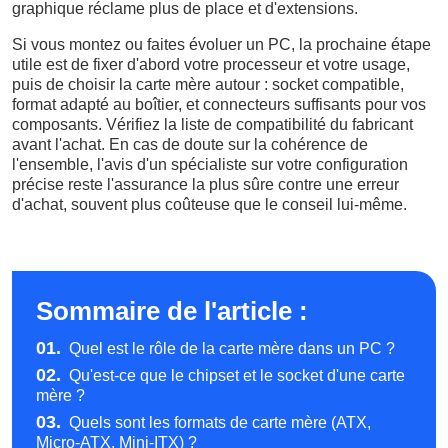
graphique réclame plus de place et d'extensions.
Si vous montez ou faites évoluer un PC, la prochaine étape
utile est de fixer d'abord votre processeur et votre usage,
puis de choisir la carte mère autour : socket compatible,
format adapté au boîtier, et connecteurs suffisants pour vos
composants. Vérifiez la liste de compatibilité du fabricant
avant l'achat. En cas de doute sur la cohérence de
l'ensemble, l'avis d'un spécialiste sur votre configuration
précise reste l'assurance la plus sûre contre une erreur
d'achat, souvent plus coûteuse que le conseil lui-même.
Sommaire de l'article :
01.
Quel est le rôle de la carte mère dans un PC ?
02.
Qu'est-ce que le chipset et le socket d'une carte
mère ?
03.
Quels sont les formats de carte mère (ATX,
Micro-ATX, Mini-ITX) ?