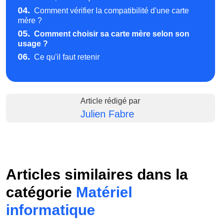
04.
Comment vérifier la compatibilité d'une carte
mère ?
05.
Comment choisir sa carte mère selon son
usage ?
06.
Ce qu'il faut retenir
Article rédigé par
Julien Fabre
Articles similaires dans la
catégorie
Matériel
informatique