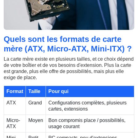
Quels sont les formats de carte
mère (ATX, Micro-ATX, Mini-ITX) ?
La carte mère existe en plusieurs tailles, et ce choix dépend
de votre boîtier et de vos besoins d'extension. Plus la carte
est grande, plus elle offre de possibilités, mais plus elle
exige de place.
Format
Taille
Pour qui
ATX
Grand
Configurations complètes, plusieurs
cartes, extensions
Micro-
Moyen
Bon compromis place / possibilités,
ATX
usage courant
Mini-
Petit
PC compacts, peu d'extensions