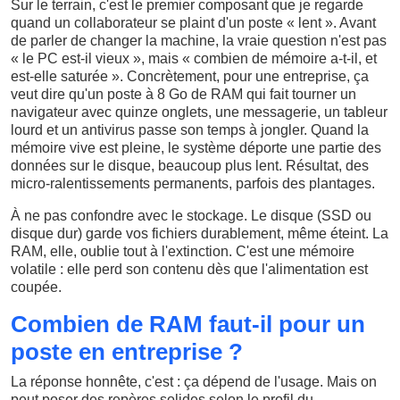
Sur le terrain, c'est le premier composant que je regarde
quand un collaborateur se plaint d'un poste « lent ». Avant
de parler de changer la machine, la vraie question n'est pas
« le PC est-il vieux », mais « combien de mémoire a-t-il, et
est-elle saturée ». Concrètement, pour une entreprise, ça
veut dire qu'un poste à 8 Go de RAM qui fait tourner un
navigateur avec quinze onglets, une messagerie, un tableur
lourd et un antivirus passe son temps à jongler. Quand la
mémoire vive est pleine, le système déporte une partie des
données sur le disque, beaucoup plus lent. Résultat, des
micro-ralentissements permanents, parfois des plantages.
À ne pas confondre avec le stockage. Le disque (SSD ou
disque dur) garde vos fichiers durablement, même éteint. La
RAM, elle, oublie tout à l'extinction. C'est une mémoire
volatile : elle perd son contenu dès que l'alimentation est
coupée.
Combien de RAM faut-il pour un
poste en entreprise ?
La réponse honnête, c'est : ça dépend de l'usage. Mais on
peut poser des repères solides selon le profil du