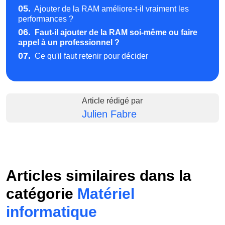
05.
Ajouter de la RAM améliore-t-il vraiment les
performances ?
06.
Faut-il ajouter de la RAM soi-même ou faire
appel à un professionnel ?
07.
Ce qu'il faut retenir pour décider
Article rédigé par
Julien Fabre
Articles similaires dans la
catégorie
Matériel
informatique