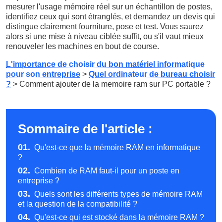
mesurer l'usage mémoire réel sur un échantillon de postes,
identifiez ceux qui sont étranglés, et demandez un devis qui
distingue clairement fourniture, pose et test. Vous saurez
alors si une mise à niveau ciblée suffit, ou s'il vaut mieux
renouveler les machines en bout de course.
L'importance de choisir du bon matériel informatique
pour son entreprise
>
Quel ordinateur de bureau choisir
?
> Comment ajouter de la memoire ram sur PC portable ?
Sommaire de l'article :
01.
Qu'est-ce que la mémoire RAM en informatique
?
02.
Combien de RAM faut-il pour un poste en
entreprise ?
03.
Quels sont les différents types de mémoire RAM
et la question de la compatibilité ?
04.
Qu'est-ce qui est stocké dans la mémoire RAM ?