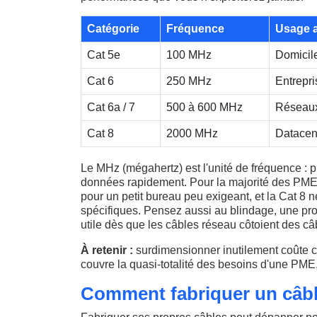
Catégorie
Fréquence
Usage 
Cat 5e
100 MHz
Domicile
Cat 6
250 MHz
Entrepr
Cat 6a / 7
500 à 600 MHz
Réseaux 
Cat 8
2000 MHz
Datacent
Le MHz (mégahertz) est l'unité de fréquence : pl
données rapidement. Pour la majorité des PME, 
pour un petit bureau peu exigeant, et la Cat 8 
spécifiques. Pensez aussi au blindage, une prot
utile dès que les câbles réseau côtoient des câ
À retenir :
surdimensionner inutilement coûte ch
couvre la quasi-totalité des besoins d'une PME, e
Comment fabriquer un câbl