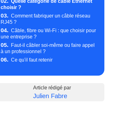
02.
Quelle catégorie de câble Ethernet
choisir ?
03.
Comment fabriquer un câble réseau
RJ45 ?
04.
Câble, fibre ou Wi-Fi : que choisir pour
une entreprise ?
05.
Faut-il câbler soi-même ou faire appel
à un professionnel ?
06.
Ce qu'il faut retenir
Article rédigé par
Julien Fabre