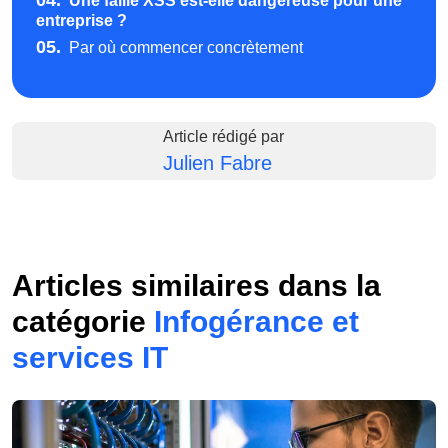
04.
Une faille XSS est-elle dangereuse pour une
entreprise ?
05.
Par où commencer concrètement
Article rédigé par
Julien Fabre
Articles similaires dans la
catégorie
Infogérance et
services IT