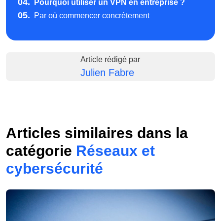
04.
Pourquoi utiliser un VPN en entreprise ?
05.
Par où commencer concrètement
Article rédigé par
Julien Fabre
Articles similaires dans la
catégorie
Réseaux et
cybersécurité