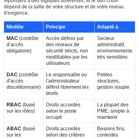
répondent à des logiques différentes, et le bon choix
dépend de la taille de votre structure et de votre niveau
d'exigence.
Modèle
Principe
Adapté à
MAC
(contrôle
Accès définis par
Secteur
d'accès
des niveaux de
administratif,
obligatoire)
sécurité stricts, non
environnements
modifiables par les
très sensibles
utilisateurs
DAC
(contrôle
Le responsable ou
Petites
d'accès
l'administrateur
structures,
discrétionnaire)
définit librement les
gestion souple
droits
RBAC
(basé
Droits accordés
La plupart des
sur les rôles)
selon le poste
PME, simple à
occupé
maintenir
ABAC
(basé
Droits accordés
Besoins fins,
sur les
selon des critères
contextes