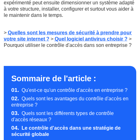
expérimenté peut ensuite dimensionner un système adapté
à votre structure, installer, configurer et surtout vous aider à
le maintenir dans le temps.
>
Quelles sont les mesures de sécurité à prendre pour
votre site internet ?
>
Quel logiciel antivirus choisir ?
>
Pourquoi utiliser le contrôle d'accès dans son entreprise ?
Sommaire de l'article :
01.
Qu'est-ce qu'un contrôle d'accès en entreprise ?
02.
Quels sont les avantages du contrôle d'accès en
entreprise ?
03.
Quels sont les différents types de contrôle
d'accès réseaux ?
04.
Le contrôle d'accès dans une stratégie de
sécurité globale