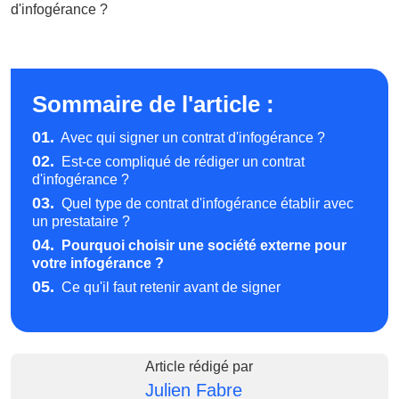
d'infogérance ?
Sommaire de l'article :
01.
Avec qui signer un contrat d'infogérance ?
02.
Est-ce compliqué de rédiger un contrat
d'infogérance ?
03.
Quel type de contrat d'infogérance établir avec
un prestataire ?
04.
Pourquoi choisir une société externe pour
votre infogérance ?
05.
Ce qu'il faut retenir avant de signer
Article rédigé par
Julien Fabre