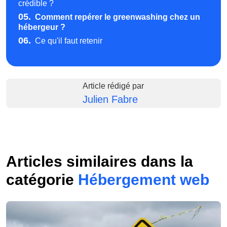
crédible ?
05.
Comment repérer le greenwashing chez un
hébergeur ?
06.
Ce qu'il faut retenir
Article rédigé par
Julien Fabre
Articles similaires dans la
catégorie
Hébergement web