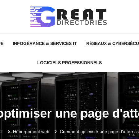
UE
INFOGÉRANCE & SERVICES IT
RÉSEAUX & CYBERSÉCU
LOGICIELS PROFESSIONNELS
timiser une page d'att
il
Hébergement web
Comment optimiser une page d'atterris