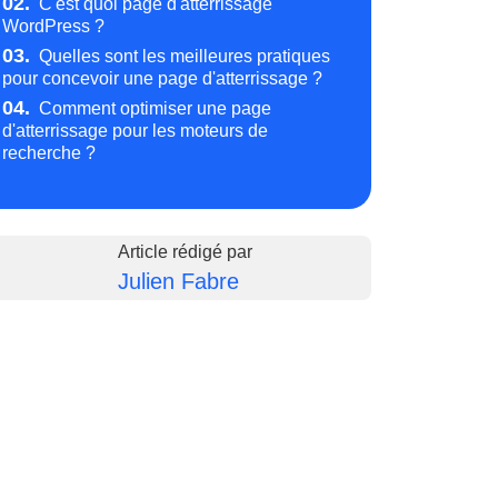
02.
C'est quoi page d'atterrissage
WordPress ?
03.
Quelles sont les meilleures pratiques
pour concevoir une page d'atterrissage ?
04.
Comment optimiser une page
d'atterrissage pour les moteurs de
recherche ?
Article rédigé par
Julien Fabre