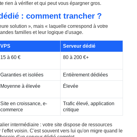
te rien à vérifier et qui peut vous épargner gros.
dédié : comment trancher ?
leure solution », mais « laquelle correspond à votre
 grandes familles et leur logique d'usage.
VPS
Serveur dédié
15 à 60 €
80 à 200 €+
Garanties et isolées
Entièrement dédiées
Moyenne à élevée
Élevée
Site en croissance, e-
Trafic élevé, application
commerce
critique
alier intermédiaire : votre site dispose de ressources
'effet voisin. C'est souvent vers lui qu'on migre quand le
r besoin d'un serveur dédié complet.