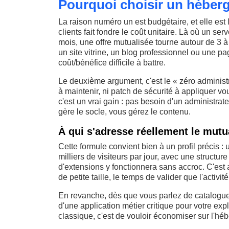
Pourquoi choisir un héberg
La raison numéro un est budgétaire, et elle est
clients fait fondre le coût unitaire. Là où un s
mois, une offre mutualisée tourne autour de 3 
un site vitrine, un blog professionnel ou une pag
coût/bénéfice difficile à battre.
Le deuxième argument, c'est le « zéro administr
à maintenir, ni patch de sécurité à appliquer
c'est un vrai gain : pas besoin d'un administrat
gère le socle, vous gérez le contenu.
À qui s'adresse réellement le mutu
Cette formule convient bien à un profil précis : 
milliers de visiteurs par jour, avec une struct
d'extensions y fonctionnera sans accroc. C'est
de petite taille, le temps de valider que l'activit
En revanche, dès que vous parlez de catalogue p
d'une application métier critique pour votre expl
classique, c'est de vouloir économiser sur l'hébe