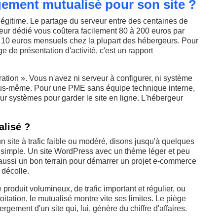
ement mutualisé pour son site ?
 légitime. Le partage du serveur entre des centaines de
erveur dédié vous coûtera facilement 80 à 200 euros par
à 10 euros mensuels chez la plupart des hébergeurs. Pour
e de présentation d'activité, c'est un rapport
ation ». Vous n'avez ni serveur à configurer, ni système
 vous-même. Pour une PME sans équipe technique interne,
eur systèmes pour garder le site en ligne. L'hébergeur
alisé ?
un site à trafic faible ou modéré, disons jusqu'à quelques
ure simple. Un site WordPress avec un thème léger et peu
 aussi un bon terrain pour démarrer un projet e-commerce
é décolle.
roduit volumineux, de trafic important et régulier, ou
oitation, le mutualisé montre vite ses limites. Le piège
rgement d'un site qui, lui, génère du chiffre d'affaires.