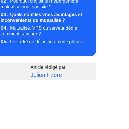
02.
Pourquoi choisir un hébergement
mutualisé pour son site ?
03.
Quels sont les vrais avantages et
inconvénients du mutualisé ?
04.
Mutualisé, VPS ou serveur dédié :
comment trancher ?
05.
Le cadre de décision en une phrase
Article rédigé par
Julien Fabre