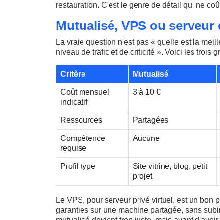
restauration. C'est le genre de détail qui ne coû
Mutualisé, VPS ou serveur 
La vraie question n'est pas « quelle est la meil
niveau de trafic et de criticité ». Voici les trois
Critère
Mutualisé
Coût mensuel
3 à 10 €
indicatif
Ressources
Partagées
Compétence
Aucune
requise
Profil type
Site vitrine, blog, petit
projet
Le VPS, pour serveur privé virtuel, est un bon p
garanties sur une machine partagée, sans subir l
mutualisé devient trop juste, mais avant d'avoi