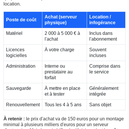
location.
Achat (serveur
Location /
Poste de coût
physique)
infogérance
Matériel
2 000 à 5 000 € à
Inclus dans
l'achat
l'abonnement
Licences
À votre charge
Souvent
logicielles
incluses
Administration
Interne ou
Comprise dans
prestataire au
le service
forfait
Sauvegarde
À mettre en place
Généralement
et à tester
intégrée
Renouvellement
Tous les 4 à 5 ans
Sans objet
À retenir :
le prix d'achat va de 150 euros pour un montage
minimal à plusieurs milliers d'euros pour un serveur