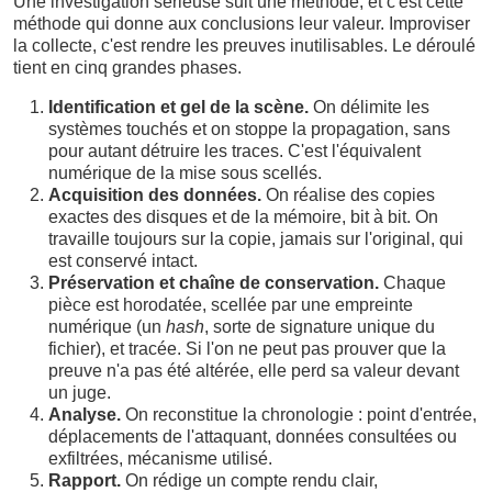
Une investigation sérieuse suit une méthode, et c'est cette
méthode qui donne aux conclusions leur valeur. Improviser
la collecte, c'est rendre les preuves inutilisables. Le déroulé
tient en cinq grandes phases.
Identification et gel de la scène.
On délimite les
systèmes touchés et on stoppe la propagation, sans
pour autant détruire les traces. C'est l'équivalent
numérique de la mise sous scellés.
Acquisition des données.
On réalise des copies
exactes des disques et de la mémoire, bit à bit. On
travaille toujours sur la copie, jamais sur l'original, qui
est conservé intact.
Préservation et chaîne de conservation.
Chaque
pièce est horodatée, scellée par une empreinte
numérique (un
hash
, sorte de signature unique du
fichier), et tracée. Si l'on ne peut pas prouver que la
preuve n'a pas été altérée, elle perd sa valeur devant
un juge.
Analyse.
On reconstitue la chronologie : point d'entrée,
déplacements de l'attaquant, données consultées ou
exfiltrées, mécanisme utilisé.
Rapport.
On rédige un compte rendu clair,