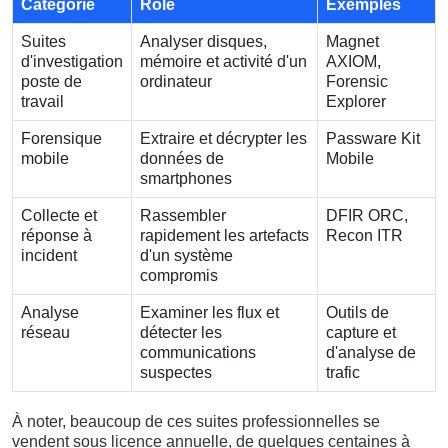
Catégorie
Rôle
Exemples
Suites
Analyser disques,
Magnet
d'investigation
mémoire et activité d'un
AXIOM,
poste de
ordinateur
Forensic
travail
Explorer
Forensique
Extraire et décrypter les
Passware Kit
mobile
données de
Mobile
smartphones
Collecte et
Rassembler
DFIR ORC,
réponse à
rapidement les artefacts
Recon ITR
incident
d'un système
compromis
Analyse
Examiner les flux et
Outils de
réseau
détecter les
capture et
communications
d'analyse de
suspectes
trafic
À noter, beaucoup de ces suites professionnelles se
vendent sous licence annuelle, de quelques centaines à