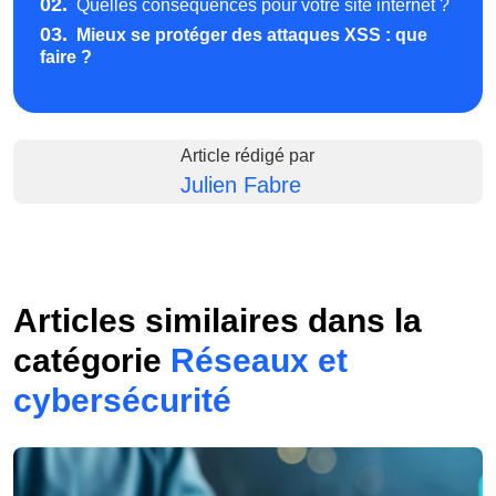
02.
Quelles conséquences pour votre site internet ?
03.
Mieux se protéger des attaques XSS : que
faire ?
Article rédigé par
Julien Fabre
Articles similaires dans la
catégorie
Réseaux et
cybersécurité