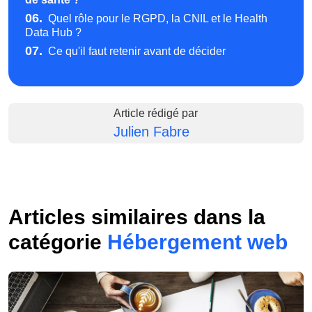
06.
Quel rôle pour le RGPD, la CNIL et le Health
Data Hub ?
07.
Ce qu'il faut retenir avant de décider
Article rédigé par
Julien Fabre
Articles similaires dans la
catégorie
Hébergement web