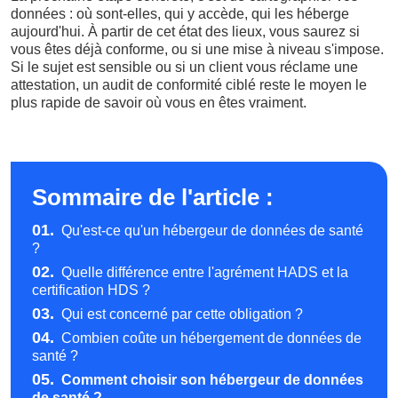
données : où sont-elles, qui y accède, qui les héberge
aujourd'hui. À partir de cet état des lieux, vous saurez si
vous êtes déjà conforme, ou si une mise à niveau s'impose.
Si le sujet est sensible ou si un client vous réclame une
attestation, un audit de conformité ciblé reste le moyen le
plus rapide de savoir où vous en êtes vraiment.
Sommaire de l'article :
01.
Qu'est-ce qu'un hébergeur de données de santé
?
02.
Quelle différence entre l'agrément HADS et la
certification HDS ?
03.
Qui est concerné par cette obligation ?
04.
Combien coûte un hébergement de données de
santé ?
05.
Comment choisir son hébergeur de données
de santé ?