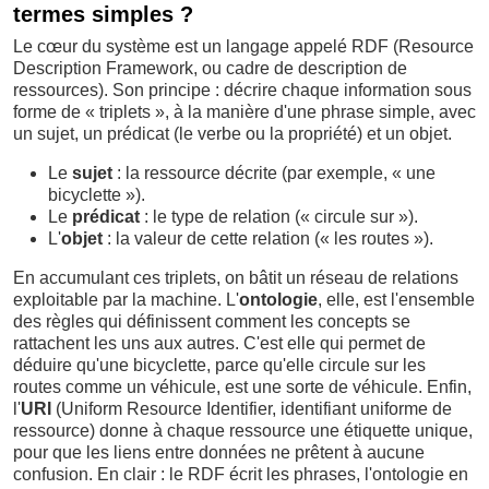
termes simples ?
Le cœur du système est un langage appelé RDF (Resource
Description Framework, ou cadre de description de
ressources). Son principe : décrire chaque information sous
forme de « triplets », à la manière d'une phrase simple, avec
un sujet, un prédicat (le verbe ou la propriété) et un objet.
Le
sujet
: la ressource décrite (par exemple, « une
bicyclette »).
Le
prédicat
: le type de relation (« circule sur »).
L'
objet
: la valeur de cette relation (« les routes »).
En accumulant ces triplets, on bâtit un réseau de relations
exploitable par la machine. L'
ontologie
, elle, est l'ensemble
des règles qui définissent comment les concepts se
rattachent les uns aux autres. C'est elle qui permet de
déduire qu'une bicyclette, parce qu'elle circule sur les
routes comme un véhicule, est une sorte de véhicule. Enfin,
l'
URI
(Uniform Resource Identifier, identifiant uniforme de
ressource) donne à chaque ressource une étiquette unique,
pour que les liens entre données ne prêtent à aucune
confusion. En clair : le RDF écrit les phrases, l'ontologie en