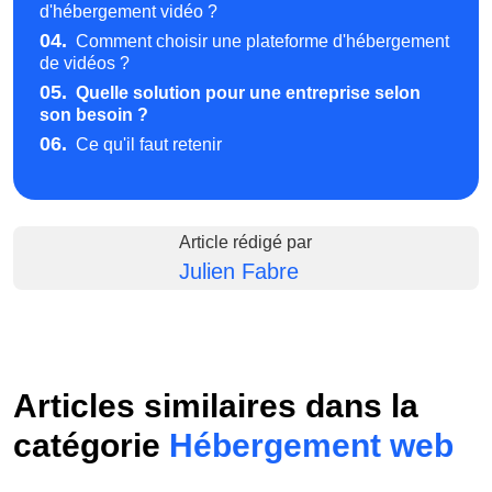
d'hébergement vidéo ?
04.
Comment choisir une plateforme d'hébergement
de vidéos ?
05.
Quelle solution pour une entreprise selon
son besoin ?
06.
Ce qu'il faut retenir
Article rédigé par
Julien Fabre
Articles similaires dans la
catégorie
Hébergement web