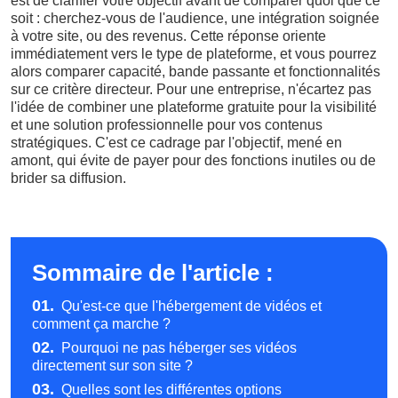
est de clarifier votre objectif avant de comparer quoi que ce
soit : cherchez-vous de l'audience, une intégration soignée
à votre site, ou des revenus. Cette réponse oriente
immédiatement vers le type de plateforme, et vous pourrez
alors comparer capacité, bande passante et fonctionnalités
sur ce critère directeur. Pour une entreprise, n'écartez pas
l'idée de combiner une plateforme gratuite pour la visibilité
et une solution professionnelle pour vos contenus
stratégiques. C'est ce cadrage par l'objectif, mené en
amont, qui évite de payer pour des fonctions inutiles ou de
brider sa diffusion.
Sommaire de l'article :
01.
Qu'est-ce que l'hébergement de vidéos et
comment ça marche ?
02.
Pourquoi ne pas héberger ses vidéos
directement sur son site ?
03.
Quelles sont les différentes options