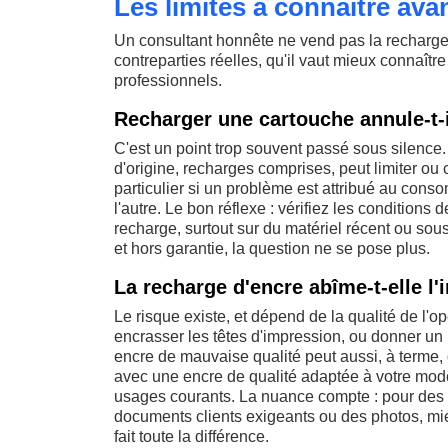
Les limites à connaître ava
Un consultant honnête ne vend pas la recharge
contreparties réelles, qu'il vaut mieux connaît
professionnels.
Recharger une cartouche annule-t-i
C'est un point trop souvent passé sous silence
d'origine, recharges comprises, peut limiter ou
particulier si un problème est attribué au cons
l'autre. Le bon réflexe : vérifiez les conditions
recharge, surtout sur du matériel récent ou so
et hors garantie, la question ne se pose plus.
La recharge d'encre abîme-t-elle l'
Le risque existe, et dépend de la qualité de l'op
encrasser les têtes d'impression, ou donner un 
encre de mauvaise qualité peut aussi, à terme, 
avec une encre de qualité adaptée à votre modèl
usages courants. La nuance compte : pour des d
documents clients exigeants ou des photos, mieu
fait toute la différence.