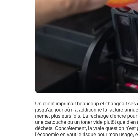
Un client imprimait beaucoup et changeait ses 
jusqu'au jour où il a additionné la facture annue
même, plusieurs fois. La recharge d'encre pour 
une cartouche ou un toner vide plutôt que d'en r
déchets. Concrètement, la vraie question n'est
l'économie en vaut le risque pour mon usage, e