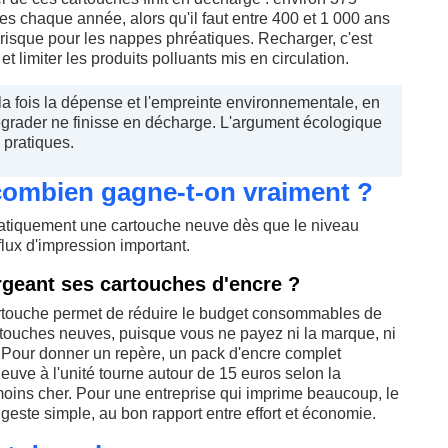
ies chaque année, alors qu'il faut entre 400 et 1 000 ans
isque pour les nappes phréatiques. Recharger, c'est
 limiter les produits polluants mis en circulation.
la fois la dépense et l'empreinte environnementale, en
égrader ne finisse en décharge. L'argument écologique
s pratiques.
ombien gagne-t-on vraiment ?
matiquement une cartouche neuve dès que le niveau
flux d'impression important.
geant ses cartouches d'encre ?
artouche permet de réduire le budget consommables de
artouches neuves, puisque vous ne payez ni la marque, ni
. Pour donner un repère, un pack d'encre complet
uve à l'unité tourne autour de 15 euros selon la
oins cher. Pour une entreprise qui imprime beaucoup, le
 geste simple, au bon rapport entre effort et économie.