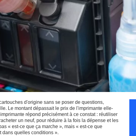
cartouches d'origine sans se poser de questions,
lle. Le montant dépassait le prix de l'imprimante elle-
imprimante répond précisément à ce constat : réutiliser
acheter un neuf, pour réduire à la fois la dépense et les
 pas « est-ce que ça marche », mais « est-ce que
t dans quelles conditions ».