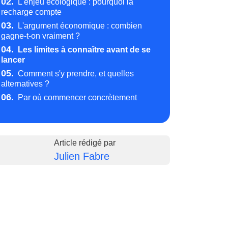
02.
L'enjeu écologique : pourquoi la
recharge compte
03.
L'argument économique : combien
gagne-t-on vraiment ?
04.
Les limites à connaître avant de se
lancer
05.
Comment s'y prendre, et quelles
alternatives ?
06.
Par où commencer concrètement
Article rédigé par
Julien Fabre