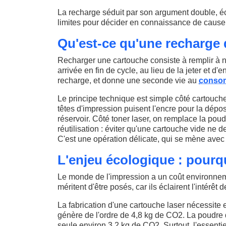
La recharge séduit par son argument double, éc
limites pour décider en connaissance de cause
Qu'est-ce qu'une recharge 
Recharger une cartouche consiste à remplir à n
arrivée en fin de cycle, au lieu de la jeter et d'
recharge, et donne une seconde vie au
conso
Le principe technique est simple côté cartouche 
têtes d'impression puisent l'encre pour la dépo
réservoir. Côté toner laser, on remplace la poudr
réutilisation : éviter qu'une cartouche vide ne 
C'est une opération délicate, qui se mène ave
L'enjeu écologique : pourq
Le monde de l'impression a un coût environnemen
méritent d'être posés, car ils éclairent l'intérêt 
La fabrication d'une cartouche laser nécessite en
génère de l'ordre de 4,8 kg de CO2. La poudre 
seule environ 3,2 kg de CO2. Surtout, l'essenti