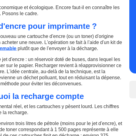
onomique et écologique. Encore faut-il en connaître les
. Posons le cadre.
d'encre pour imprimante ?
ouveau une cartouche d'encre (ou un toner) d'origine
en acheter une neuve. L'opération se fait à l'aide d'un kit de
mmable
plutôt que de l'envoyer à la décharge.
jet d'encre : un réservoir doté de buses, dans lequel les
ser sur le papier. Recharger revient à réapprovisionner ce
e. L'idée centrale, au-delà de la technique, est la
devienne un déchet polluant, tout en réduisant la dépense.
c méthode pour éviter les déconvenues.
uoi la recharge compte
tal réel, et les cartouches y pèsent lourd. Les chiffres
de la recharge.
viron trois litres de pétrole (moins pour le jet d'encre), et
de toner correspondant à 1 500 pages représente à elle
el de ces cartouches finit en décharge : environ 375