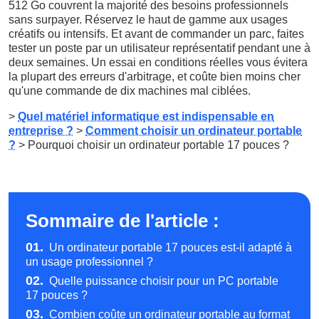
512 Go couvrent la majorité des besoins professionnels
sans surpayer. Réservez le haut de gamme aux usages
créatifs ou intensifs. Et avant de commander un parc, faites
tester un poste par un utilisateur représentatif pendant une à
deux semaines. Un essai en conditions réelles vous évitera
la plupart des erreurs d'arbitrage, et coûte bien moins cher
qu'une commande de dix machines mal ciblées.
>
Quel matériel informatique est indispensable en
entreprise ?
>
Comment choisir un ordinateur portable
?
> Pourquoi choisir un ordinateur portable 17 pouces ?
Sommaire de l'article :
01.
Un ordinateur portable 17 pouces est-il adapté à
un usage professionnel ?
02.
Quelle puissance choisir pour un PC portable
17 pouces ?
03.
Combien coûte un ordinateur portable au format