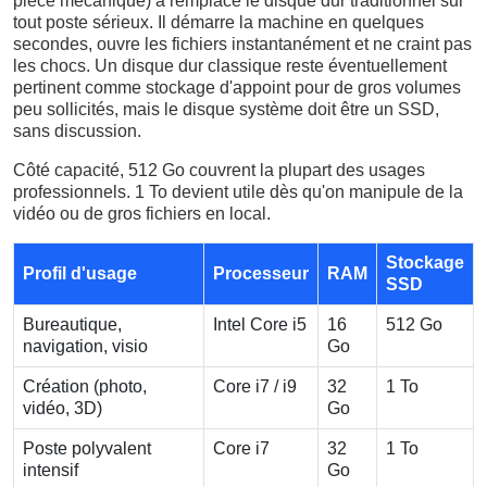
pièce mécanique) a remplacé le disque dur traditionnel sur
tout poste sérieux. Il démarre la machine en quelques
secondes, ouvre les fichiers instantanément et ne craint pas
les chocs. Un disque dur classique reste éventuellement
pertinent comme stockage d'appoint pour de gros volumes
peu sollicités, mais le disque système doit être un SSD,
sans discussion.
Côté capacité, 512 Go couvrent la plupart des usages
professionnels. 1 To devient utile dès qu'on manipule de la
vidéo ou de gros fichiers en local.
Stockage
Profil d'usage
Processeur
RAM
SSD
Bureautique,
Intel Core i5
16
512 Go
navigation, visio
Go
Création (photo,
Core i7 / i9
32
1 To
vidéo, 3D)
Go
Poste polyvalent
Core i7
32
1 To
intensif
Go