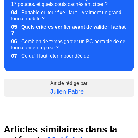
17 pouces, et quels coûts cachés anticiper ?
04.
Portable ou tour fixe : faut-il vraiment un grand
format mobile ?
05.
Quels critères vérifier avant de valider l'achat
?
06.
Combien de temps garder un PC portable de ce
format en entreprise ?
07.
Ce qu'il faut retenir pour décider
Article rédigé par
Julien Fabre
Articles similaires dans la