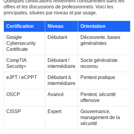
Quelques certifications reviennent constamment dans les
offres et les discussions de professionnels. Voici les
principales, situées par niveau et par usage.
Certification
Niveau
Orientation
Google
Débutant
Découverte, bases
Cybersecurity
généralistes
Certificate
CompTIA
Débutant /
Socle généraliste
Security+
intermédiaire
reconnu
eJPT / eCPPT
Débutant à
Pentest pratique
intermédiaire
OSCP
Avancé
Pentest, sécurité
offensive
CISSP
Expert
Gouvernance,
management de la
sécurité