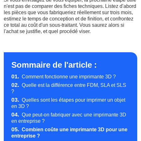
n'est pas de comparer des fiches techniques. Listez d'abord
les pièces que vous fabriqueriez réellement sur trois mois,
estimez le temps de conception et de finition, et confrontez
ce total au coût d'un sous-traitant. Vous saurez alors si
l'achat se justifie, et quel procédé viser.
Sommaire de l'article :
01.
Comment fonctionne une imprimante 3D ?
02.
Quelle est la différence entre FDM, SLA et SLS
?
03.
Quelles sont les étapes pour imprimer un objet
en 3D ?
04.
Que peut-on fabriquer avec une imprimante 3D
en entreprise ?
05.
Combien coûte une imprimante 3D pour une
entreprise ?