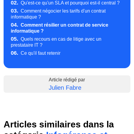
02.
Qu'est-ce qu'un SLA et pourquoi est-il central ?
03.
Comment négocier les tarifs d'un contrat
informatique ?
04.
Comment résilier un contrat de service
informatique ?
05.
Quels recours en cas de litige avec un
prestataire IT ?
06.
Ce qu'il faut retenir
Article rédigé par
Julien Fabre
Articles similaires dans la