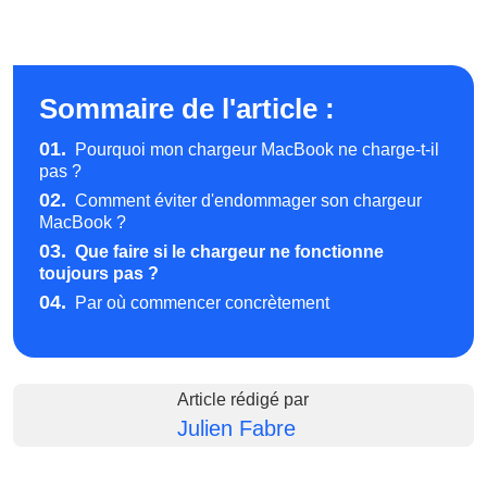
Sommaire de l'article :
01.
Pourquoi mon chargeur MacBook ne charge-t-il
pas ?
02.
Comment éviter d'endommager son chargeur
MacBook ?
03.
Que faire si le chargeur ne fonctionne
toujours pas ?
04.
Par où commencer concrètement
Article rédigé par
Julien Fabre