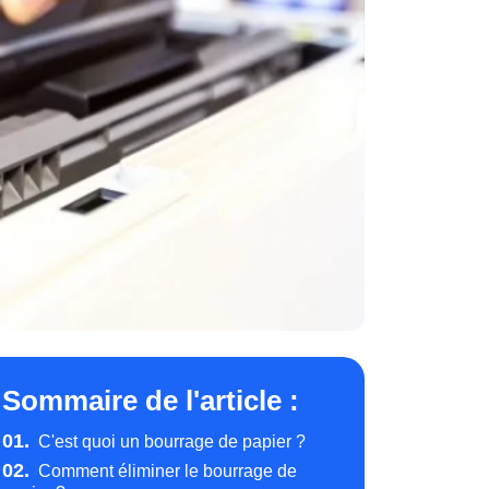
Sommaire de l'article :
01.
C'est quoi un bourrage de papier ?
02.
Comment éliminer le bourrage de