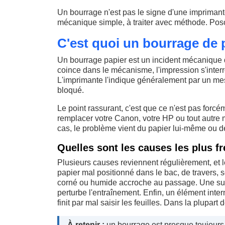
Un bourrage n'est pas le signe d'une imprimante
mécanique simple, à traiter avec méthode. Pos
C'est quoi un bourrage de 
Un bourrage papier est un incident mécanique q
coince dans le mécanisme, l'impression s'interr
L'imprimante l'indique généralement par un mes
bloqué.
Le point rassurant, c'est que ce n'est pas forcé
remplacer votre Canon, votre HP ou tout autre
cas, le problème vient du papier lui-même ou d
Quelles sont les causes les plus f
Plusieurs causes reviennent régulièrement, et l
papier mal positionné dans le bac, de travers,
corné ou humide accroche au passage. Une surc
perturbe l'entraînement. Enfin, un élément int
finit par mal saisir les feuilles. Dans la plupar
À retenir :
un bourrage est presque toujours 