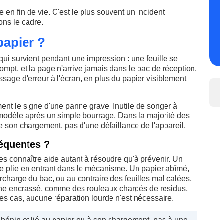
 en fin de vie. C'est le plus souvent un incident
ons le cadre.
papier ?
ui survient pendant une impression : une feuille se
ompt, et la page n'arrive jamais dans le bac de réception.
sage d'erreur à l'écran, en plus du papier visiblement
ment le signe d'une panne grave. Inutile de songer à
 modèle après un simple bourrage. Dans la majorité des
e son chargement, pas d'une défaillance de l'appareil.
réquentes ?
es connaître aide autant à résoudre qu'à prévenir. Un
 se plie en entrant dans le mécanisme. Un papier abîmé,
harge du bac, ou au contraire des feuilles mal calées,
erne encrassé, comme des rouleaux chargés de résidus,
t des cas, aucune réparation lourde n'est nécessaire.
bénin et lié au papier ou à son chargement, pas à une