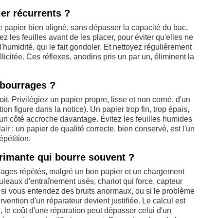
er récurrents ?
e papier bien aligné, sans dépasser la capacité du bac,
ez les feuilles avant de les placer, pour éviter qu'elles ne
 l'humidité, qui le fait gondoler. Et nettoyez régulièrement
licitée. Ces réflexes, anodins pris un par un, éliminent la
 bourrages ?
it. Privilégiez un papier propre, lisse et non corné, d'un
n figure dans la notice). Un papier trop fin, trop épais,
un côté accroche davantage. Évitez les feuilles humides
air : un papier de qualité correcte, bien conservé, est l'un
épétition.
primante qui bourre souvent ?
rages répétés, malgré un bon papier et un chargement
uleaux d'entraînement usés, chariot qui force, capteur
t, si vous entendez des bruits anormaux, ou si le problème
tervention d'un réparateur devient justifiée. Le calcul est
 le coût d'une réparation peut dépasser celui d'un