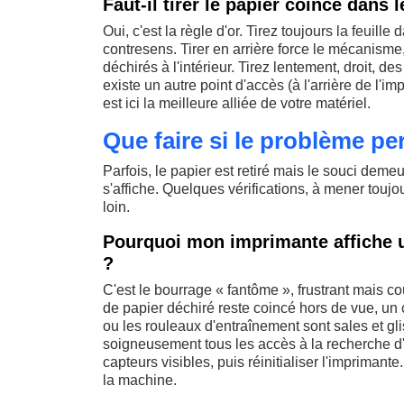
Faut-il tirer le papier coincé dans 
Oui, c'est la règle d'or. Tirez toujours la feuil
contresens. Tirer en arrière force le mécanisme
déchirés à l'intérieur. Tirez lentement, droit, de
existe un autre point d'accès (à l'arrière de l'
est ici la meilleure alliée de votre matériel.
Que faire si le problème pe
Parfois, le papier est retiré mais le souci demeu
s'affiche. Quelques vérifications, à mener toujo
loin.
Pourquoi mon imprimante affiche un
?
C'est le bourrage « fantôme », frustrant mais co
de papier déchiré reste coincé hors de vue, un 
ou les rouleaux d'entraînement sont sales et gli
soigneusement tous les accès à la recherche d'
capteurs visibles, puis réinitialiser l'impriman
la machine.