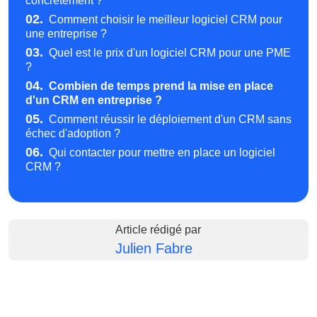
concrètement ?
02.
Comment choisir le meilleur logiciel CRM pour
une entreprise ?
03.
Quel est le prix d'un logiciel CRM pour une PME
?
04.
Combien de temps prend la mise en place
d'un CRM en entreprise ?
05.
Comment réussir le déploiement d'un CRM sans
échec d'adoption ?
06.
Qui contacter pour mettre en place un logiciel
CRM ?
Article rédigé par
Julien Fabre