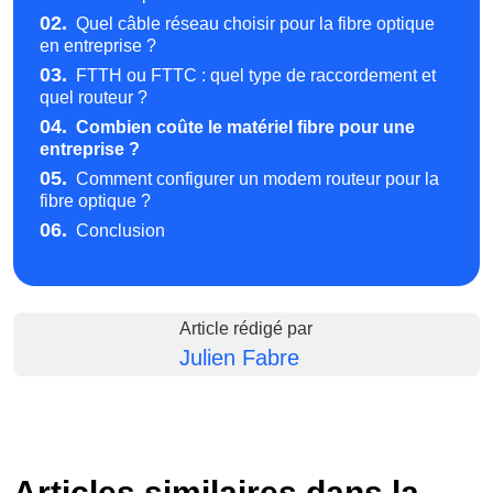
02.
Quel câble réseau choisir pour la fibre optique
en entreprise ?
03.
FTTH ou FTTC : quel type de raccordement et
quel routeur ?
04.
Combien coûte le matériel fibre pour une
entreprise ?
05.
Comment configurer un modem routeur pour la
fibre optique ?
06.
Conclusion
Article rédigé par
Julien Fabre
Articles similaires dans la