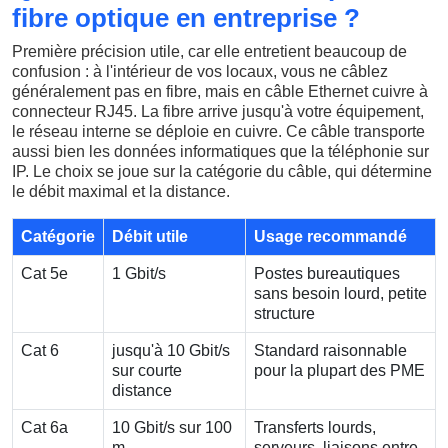
fibre optique en entreprise ?
Première précision utile, car elle entretient beaucoup de
confusion : à l'intérieur de vos locaux, vous ne câblez
généralement pas en fibre, mais en câble Ethernet cuivre à
connecteur RJ45. La fibre arrive jusqu'à votre équipement,
le réseau interne se déploie en cuivre. Ce câble transporte
aussi bien les données informatiques que la téléphonie sur
IP. Le choix se joue sur la catégorie du câble, qui détermine
le débit maximal et la distance.
Catégorie
Débit utile
Usage recommandé
Cat 5e
1 Gbit/s
Postes bureautiques
sans besoin lourd, petite
structure
Cat 6
jusqu'à 10 Gbit/s
Standard raisonnable
sur courte
pour la plupart des PME
distance
Cat 6a
10 Gbit/s sur 100
Transferts lourds,
m
serveurs, liaisons entre