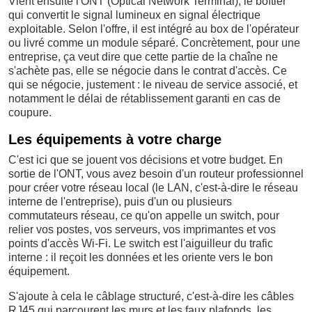
Vient ensuite l'ONT (Optical Network Terminal), le boîtier
qui convertit le signal lumineux en signal électrique
exploitable. Selon l'offre, il est intégré au box de l'opérateur
ou livré comme un module séparé. Concrètement, pour une
entreprise, ça veut dire que cette partie de la chaîne ne
s'achète pas, elle se négocie dans le contrat d'accès. Ce
qui se négocie, justement : le niveau de service associé, et
notamment le délai de rétablissement garanti en cas de
coupure.
Les équipements à votre charge
C'est ici que se jouent vos décisions et votre budget. En
sortie de l'ONT, vous avez besoin d'un routeur professionnel
pour créer votre réseau local (le LAN, c'est-à-dire le réseau
interne de l'entreprise), puis d'un ou plusieurs
commutateurs réseau, ce qu'on appelle un switch, pour
relier vos postes, vos serveurs, vos imprimantes et vos
points d'accès Wi-Fi. Le switch est l'aiguilleur du trafic
interne : il reçoit les données et les oriente vers le bon
équipement.
S'ajoute à cela le câblage structuré, c'est-à-dire les câbles
RJ45 qui parcourent les murs et les faux plafonds, les