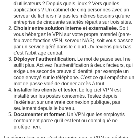
d'utilisateurs ? Depuis quels lieux ? Vers quelles
applications ? Un cabinet de cinq personnes avec un
serveur de fichiers n'a pas les mêmes besoins qu'une
entreprise de cinquante salariés répartis sur trois sites.
Choisir entre solution interne et externalisée.
Soit
vous hébergez le VPN sur votre propre matériel (pare-
feu avec fonction VPN, serveur NAS), soit vous passez
par un service géré dans le cloud. J'y reviens plus bas,
c'est l'arbitrage central.
Déployer l'authentification.
Le mot de passe seul ne
suffit plus. Activez l'authentification à deux facteurs, qui
exige une seconde preuve d'identité, par exemple un
code envoyé sur le téléphone. C'est ce qui empêche un
mot de passe volé de donner accès à tout.
Installer les clients et tester.
Le logiciel VPN est
installé sur les postes concernés. Testez depuis
l'extérieur, sur une vraie connexion publique, pas
seulement depuis le bureau.
Documenter et former.
Un VPN que les employés
contournent parce qu'il est lent ou compliqué ne
protège rien.
Le piège classique, c'est de croire que le VPN se déploie