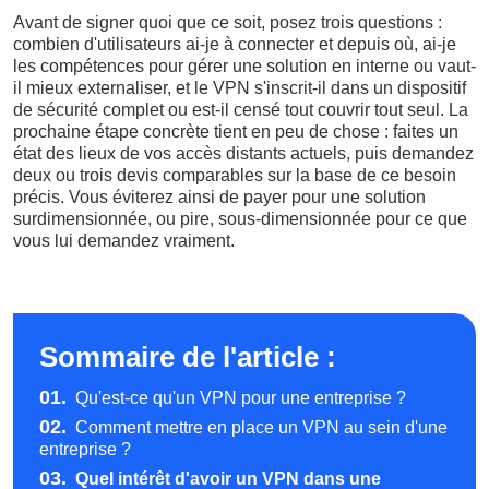
Avant de signer quoi que ce soit, posez trois questions :
combien d'utilisateurs ai-je à connecter et depuis où, ai-je
les compétences pour gérer une solution en interne ou vaut-
il mieux externaliser, et le VPN s'inscrit-il dans un dispositif
de sécurité complet ou est-il censé tout couvrir tout seul. La
prochaine étape concrète tient en peu de chose : faites un
état des lieux de vos accès distants actuels, puis demandez
deux ou trois devis comparables sur la base de ce besoin
précis. Vous éviterez ainsi de payer pour une solution
surdimensionnée, ou pire, sous-dimensionnée pour ce que
vous lui demandez vraiment.
Sommaire de l'article :
01.
Qu'est-ce qu'un VPN pour une entreprise ?
02.
Comment mettre en place un VPN au sein d'une
entreprise ?
03.
Quel intérêt d'avoir un VPN dans une