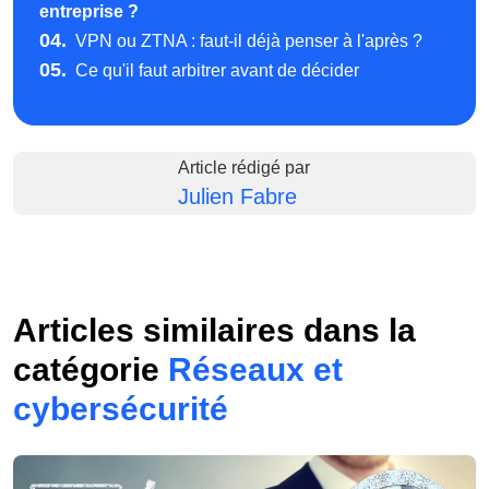
entreprise ?
04.
VPN ou ZTNA : faut-il déjà penser à l'après ?
05.
Ce qu'il faut arbitrer avant de décider
Article rédigé par
Julien Fabre
Articles similaires dans la
catégorie
Réseaux et
cybersécurité