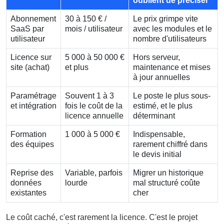
oublient de préciser
Abonnement
30 à 150 € /
Le prix grimpe vite
SaaS par
mois / utilisateur
avec les modules et le
utilisateur
nombre d'utilisateurs
Licence sur
5 000 à 50 000 €
Hors serveur,
site (achat)
et plus
maintenance et mises
à jour annuelles
Paramétrage
Souvent 1 à 3
Le poste le plus sous-
et intégration
fois le coût de la
estimé, et le plus
licence annuelle
déterminant
Formation
1 000 à 5 000 €
Indispensable,
des équipes
rarement chiffré dans
le devis initial
Reprise des
Variable, parfois
Migrer un historique
données
lourde
mal structuré coûte
existantes
cher
Le coût caché, c'est rarement la licence. C'est le projet