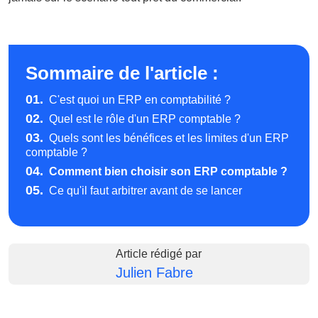
Sommaire de l'article :
01.
C'est quoi un ERP en comptabilité ?
02.
Quel est le rôle d'un ERP comptable ?
03.
Quels sont les bénéfices et les limites d'un ERP
comptable ?
04.
Comment bien choisir son ERP comptable ?
05.
Ce qu'il faut arbitrer avant de se lancer
Article rédigé par
Julien Fabre