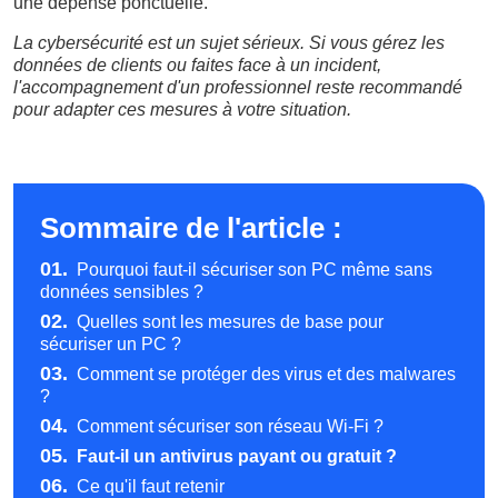
une dépense ponctuelle.
La cybersécurité est un sujet sérieux. Si vous gérez les
données de clients ou faites face à un incident,
l'accompagnement d'un professionnel reste recommandé
pour adapter ces mesures à votre situation.
Sommaire de l'article :
01.
Pourquoi faut-il sécuriser son PC même sans
données sensibles ?
02.
Quelles sont les mesures de base pour
sécuriser un PC ?
03.
Comment se protéger des virus et des malwares
?
04.
Comment sécuriser son réseau Wi-Fi ?
05.
Faut-il un antivirus payant ou gratuit ?
06.
Ce qu'il faut retenir