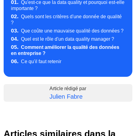
01.
Qu'est-ce que la data quality et pourquoi est-elle
importante ?
02.
Quels sont les critères d'une donnée de qualité
?
03.
Que coûte une mauvaise qualité des données ?
04.
Quel est le rôle d'un data quality manager ?
05.
Comment améliorer la qualité des données
en entreprise ?
06.
Ce qu'il faut retenir
Article rédigé par
Julien Fabre
Articles similaires dans la